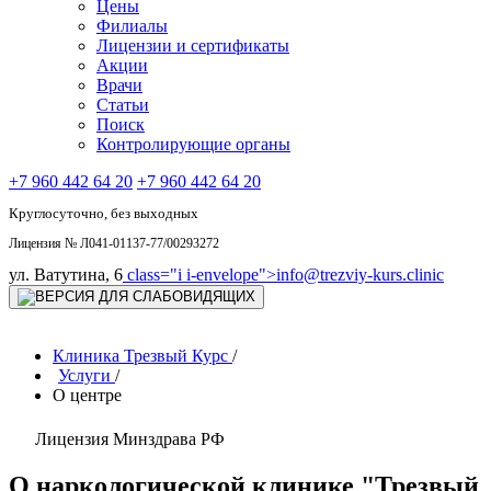
Цены
Филиалы
Лицензии и сертификаты
Акции
Врачи
Статьи
Поиск
Контролирующие органы
+7 960 442 64 20
+7 960 442 64 20
Круглосуточно, без выходных
Лицензия № Л041-01137-77/00293272
ул. Ватутина, 6
class="i i-envelope">
info@trezviy-kurs.clinic
Клиника Трезвый Курс
/
Услуги
/
О центре
Лицензия Минздрава РФ
О наркологической клинике "Трезвый