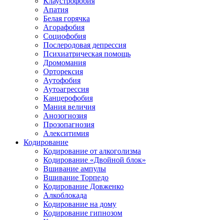
Клаустрофобия
Апатия
Белая горячка
Агорафобия
Социофобия
Послеродовая депрессия
Психиатрическая помощь
Дромомания
Орторексия
Аутофобия
Аутоагрессия
Канцерофобия
Мания величия
Анозогнозия
Прозопагнозия
Алекситимия
Кодирование
Кодирование от алкоголизма
Кодирование «Двойной блок»
Вшивание ампулы
Вшивание Торпедо
Кодирование Довженко
Алкоблокада
Кодирование на дому
Кодирование гипнозом