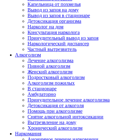
Капельница от похмелья
Вывод из запоя на дому
Вывод из запоя в стационаре
Детоксикация организма
Нарколог на дом
Консультация нарколога
Принудительный вывод из запоя
Наркологический диспансер
Частный вытрезвитель
Алкоголизм
Лечение алкоголизма
Пивной алкоголизм
Женский алкоголизм
Подростковый алкоголизм
Алкоголизм пожилых
В стационаре
Амбулаторно
Принудительное лечение алкоголизма
Детоксикация от алкоголя
Помощь при алкоголизме
Снятие алкогольной интоксикации
Вытрезвление на дому
Хронический алкоголизм
Наркомания
Анонимное лечение наркомании