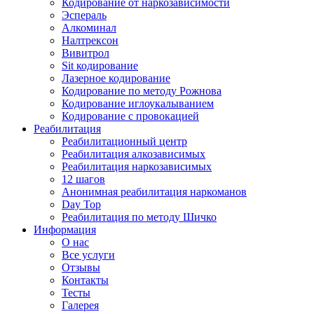
Кодирование от наркозависимости
Эспераль
Алкоминал
Налтрексон
Вивитрол
Sit кодирование
Лазерное кодирование
Кодирование по методу Рожнова
Кодирование иглоукалыванием
Кодирование с провокацией
Реабилитация
Реабилитационный центр
Реабилитация алкозависимых
Реабилитация наркозависимых
12 шагов
Анонимная реабилитация наркоманов
Day Top
Реабилитация по методу Шичко
Информация
О нас
Все услуги
Отзывы
Контакты
Тесты
Галерея