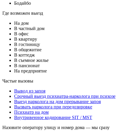
Бодайбо
Где возможен выезд
На дом
В частный дом
В офис
В квартиру
В гостиницу
В общежитие
В коттедж
В съемное жилье
В пансионат
На предприятие
Частые вызовы
Вывод из запоя
Срочный выезд психиатра-нарколога при психозе
Выезд нарколога на дом прерывание запоя
Вызвать нарколога при передозировке
Психиатр на дом
Внутривенное кодирование SIT / MST
Назовите оператору улицу и номер дома — мы сразу