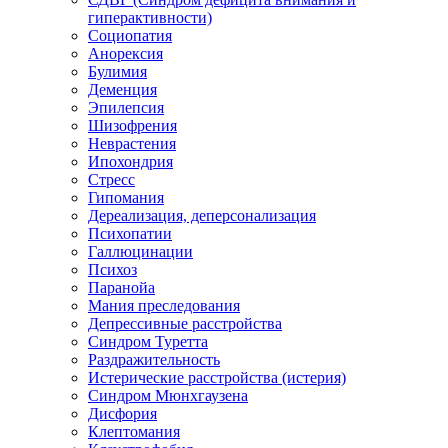
гиперактивности)
Социопатия
Анорексия
Булимия
Деменция
Эпилепсия
Шизофрения
Неврастения
Ипохондрия
Стресс
Гипомания
Дереализация, деперсонализация
Психопатии
Галлюцинации
Психоз
Паранойа
Мания преследования
Депрессивные расстройства
Синдром Туретта
Раздражительность
Истерические расстройства (истерия)
Синдром Мюнхгаузена
Дисфория
Клептомания