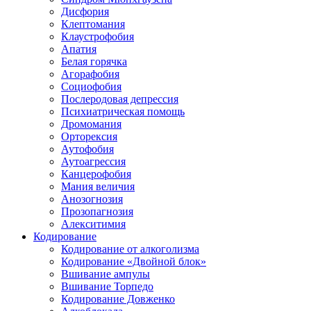
Дисфория
Клептомания
Клаустрофобия
Апатия
Белая горячка
Агорафобия
Социофобия
Послеродовая депрессия
Психиатрическая помощь
Дромомания
Орторексия
Аутофобия
Аутоагрессия
Канцерофобия
Мания величия
Анозогнозия
Прозопагнозия
Алекситимия
Кодирование
Кодирование от алкоголизма
Кодирование «Двойной блок»
Вшивание ампулы
Вшивание Торпедо
Кодирование Довженко