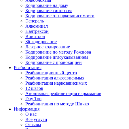
Алкоблокада
Кодирование на дому
Кодирование гипнозом
Кодирование от наркозависимости
Эспераль
Алкоминал
Налтрексон
Вивитрол
Sit кодирование
Лазерное кодирование
Кодирование по методу Рожнова
Кодирование иглоукалыванием
Кодирование с провокацией
Реабилитация
Реабилитационный центр
Реабилитация алкозависимых
Реабилитация наркозависимых
12 шагов
Анонимная реабилитация наркоманов
Day Top
Реабилитация по методу Шичко
Информация
О нас
Все услуги
Отзывы