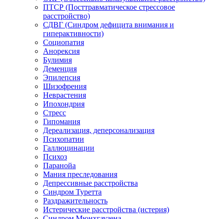
ПТСР (Посттравматическое стрессовое
расстройство)
СДВГ (Синдром дефицита внимания и
гиперактивности)
Социопатия
Анорексия
Булимия
Деменция
Эпилепсия
Шизофрения
Неврастения
Ипохондрия
Стресс
Гипомания
Дереализация, деперсонализация
Психопатии
Галлюцинации
Психоз
Паранойа
Мания преследования
Депрессивные расстройства
Синдром Туретта
Раздражительность
Истерические расстройства (истерия)
Синдром Мюнхгаузена