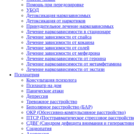
Помощь при передозировке
УБОД
Детоксикация наркозависимых
Детоксикация от наркотиков
Принудительное лечение наркозависимых
Лечение наркозависимости в стационаре
Лечение зависимости от спайса
Лечение зависимости от кокаина
Лечение зависимости от солей
Лечение зависимости от мефедрона
Лечение наркозависимости от героина
Лечение наркозависимости от метамфетамина
Лечение наркозависимости от экстази
Психиатрия
Консультация психолога
Психиатр на дом
Панические атаки
Депрессия
Тревожное расстройство
Биполярное расстройство (БАР)
ОКР (Обсессивно-компульсивное расстройство)
ПТСР (Посттравматическое стрессовое расстройств
СДВГ (Синдром дефицита внимания и гиперактивн
Социопатия
Анорексия