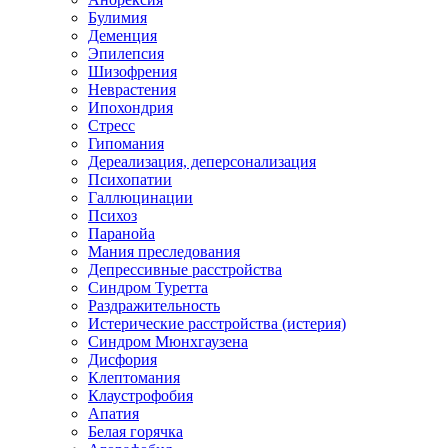
Булимия
Деменция
Эпилепсия
Шизофрения
Неврастения
Ипохондрия
Стресс
Гипомания
Дереализация, деперсонализация
Психопатии
Галлюцинации
Психоз
Паранойа
Мания преследования
Депрессивные расстройства
Синдром Туретта
Раздражительность
Истерические расстройства (истерия)
Синдром Мюнхгаузена
Дисфория
Клептомания
Клаустрофобия
Апатия
Белая горячка