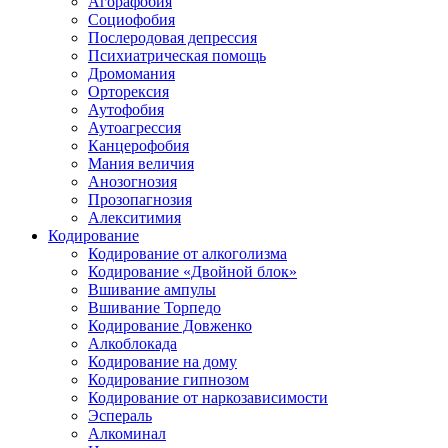
Агорафобия
Социофобия
Послеродовая депрессия
Психиатрическая помощь
Дромомания
Орторексия
Аутофобия
Аутоагрессия
Канцерофобия
Мания величия
Анозогнозия
Прозопагнозия
Алекситимия
Кодирование
Кодирование от алкоголизма
Кодирование «Двойной блок»
Вшивание ампулы
Вшивание Торпедо
Кодирование Довженко
Алкоблокада
Кодирование на дому
Кодирование гипнозом
Кодирование от наркозависимости
Эспераль
Алкоминал