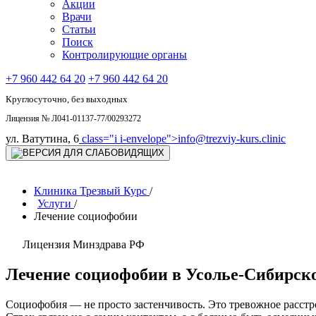
Акции
Врачи
Статьи
Поиск
Контролирующие органы
+7 960 442 64 20
+7 960 442 64 20
Круглосуточно, без выходных
Лицензия № Л041-01137-77/00293272
ул. Ватутина, 6
class="i i-envelope">
info@trezviy-kurs.clinic
Клиника Трезвый Курс
/
Услуги
/
Лечение социофобии
Лицензия Минздрава РФ
Лечение социофобии в Усолье-Сибирск
Социофобия — не просто застенчивость. Это тревожное расст