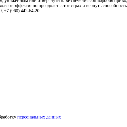
ым, униженным или отвергнутым. Без лечения социофобия привод
оляют эффективно преодолеть этот страх и вернуть способность
, +7 (960) 442-64-20.
бработку
персональных данных