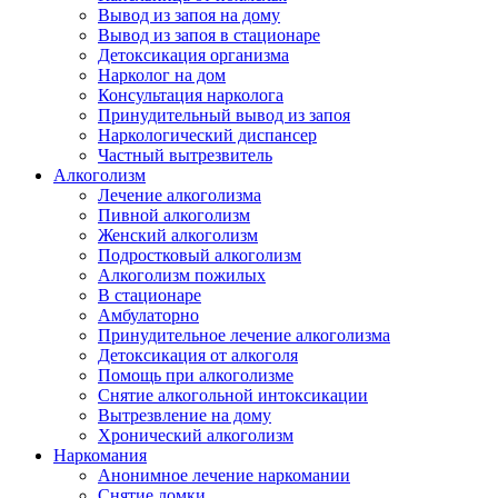
Вывод из запоя на дому
Вывод из запоя в стационаре
Детоксикация организма
Нарколог на дом
Консультация нарколога
Принудительный вывод из запоя
Наркологический диспансер
Частный вытрезвитель
Алкоголизм
Лечение алкоголизма
Пивной алкоголизм
Женский алкоголизм
Подростковый алкоголизм
Алкоголизм пожилых
В стационаре
Амбулаторно
Принудительное лечение алкоголизма
Детоксикация от алкоголя
Помощь при алкоголизме
Снятие алкогольной интоксикации
Вытрезвление на дому
Хронический алкоголизм
Наркомания
Анонимное лечение наркомании
Снятие ломки